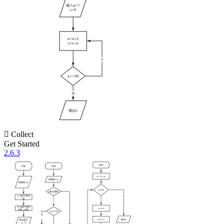

Collect
Get Started
2.6.3