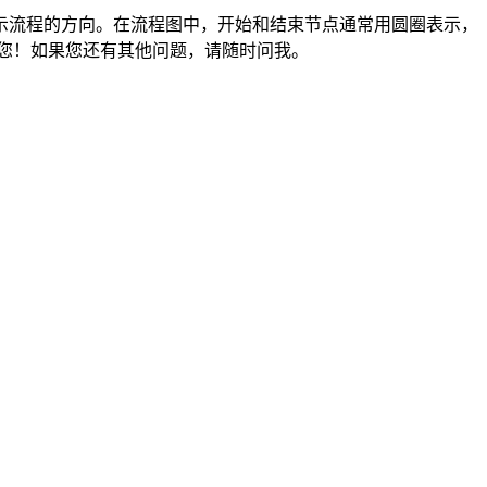
示流程的方向。在流程图中，开始和结束节点通常用圆圈表示，
地展示出复杂的流程和逻辑关系，帮助人们更好地理解和分析问题。 希望这能帮到您！如果您还有其他问题，请随时问我。