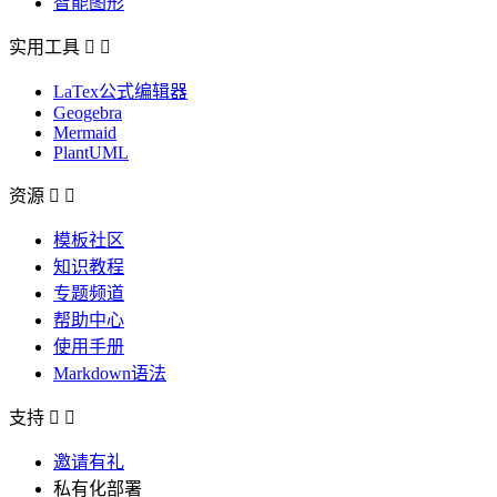
智能图形
实用工具


LaTex公式编辑器
Geogebra
Mermaid
PlantUML
资源


模板社区
知识教程
专题频道
帮助中心
使用手册
Markdown语法
支持


邀请有礼
私有化部署