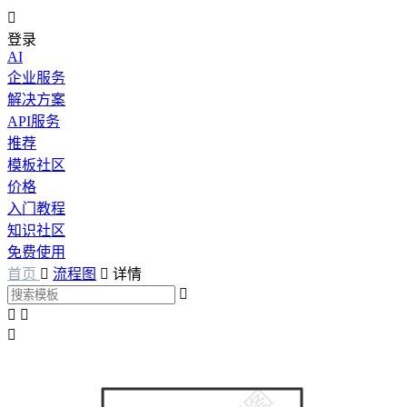

登录
AI
企业服务
解决方案
API服务
推荐
模板社区
价格
入门教程
知识社区
免费使用
首页

流程图

详情



