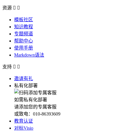
资源


模板社区
知识教程
专题频道
帮助中心
使用手册
Markdown语法
支持


邀请有礼
私有化部署
如需私有化部署
请添加您的专属客服
或致电：010-86393609
教育认证
对标Visio