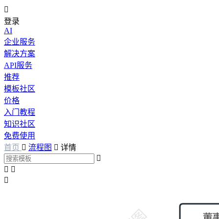

登录
AI
企业服务
解决方案
API服务
推荐
模板社区
价格
入门教程
知识社区
免费使用
首页

流程图

详情



