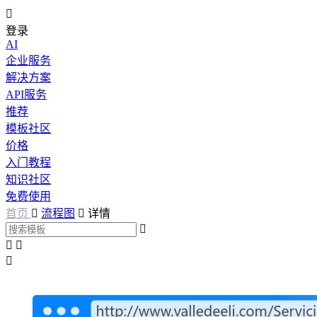

登录
AI
企业服务
解决方案
API服务
推荐
模板社区
价格
入门教程
知识社区
免费使用
首页

流程图

详情



