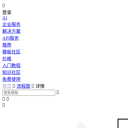

登录
AI
企业服务
解决方案
API服务
推荐
模板社区
价格
入门教程
知识社区
免费使用
首页

流程图

详情



