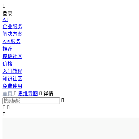

登录
AI
企业服务
解决方案
API服务
推荐
模板社区
价格
入门教程
知识社区
免费使用
首页

思维导图

详情



