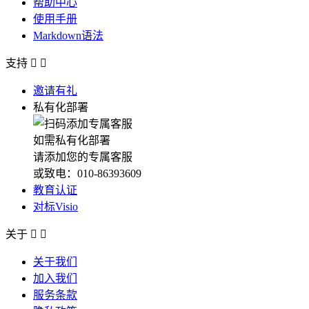
帮助中心
使用手册
Markdown语法
支持


邀请有礼
私有化部署
如需私有化部署
请添加您的专属客服
或致电：010-86393609
教育认证
对标Visio
关于


关于我们
加入我们
服务条款