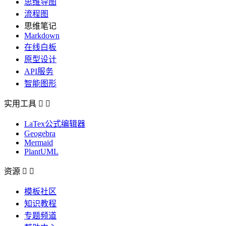
思维导图
流程图
思维笔记
Markdown
在线白板
原型设计
API服务
智能图形
实用工具


LaTex公式编辑器
Geogebra
Mermaid
PlantUML
资源


模板社区
知识教程
专题频道