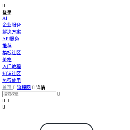

登录
AI
企业服务
解决方案
API服务
推荐
模板社区
价格
入门教程
知识社区
免费使用
首页

流程图

详情



