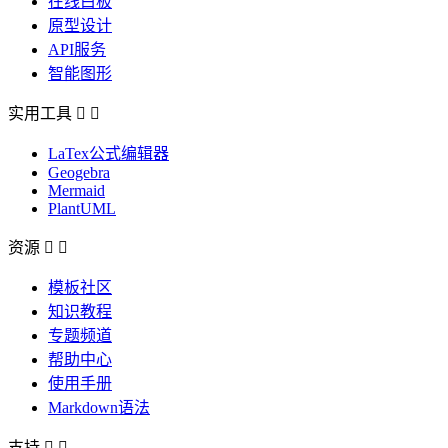
在线白板
原型设计
API服务
智能图形
实用工具


LaTex公式编辑器
Geogebra
Mermaid
PlantUML
资源


模板社区
知识教程
专题频道
帮助中心
使用手册
Markdown语法
支持

