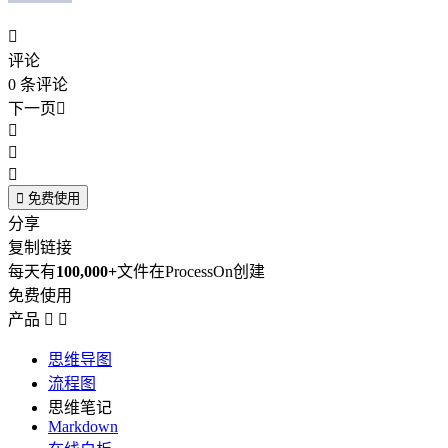

评论
0
条评论
下一页





免费使用
分享
复制链接
每天有
100,000+
文件在ProcessOn创建
免费使用
产品


思维导图
流程图
思维笔记
Markdown