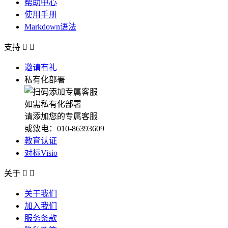
帮助中心
使用手册
Markdown语法
支持


邀请有礼
私有化部署
如需私有化部署
请添加您的专属客服
或致电：010-86393609
教育认证
对标Visio
关于


关于我们
加入我们
服务条款