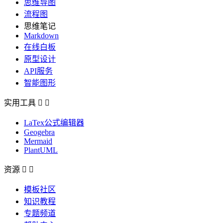
思维导图
流程图
思维笔记
Markdown
在线白板
原型设计
API服务
智能图形
实用工具


LaTex公式编辑器
Geogebra
Mermaid
PlantUML
资源


模板社区
知识教程
专题频道