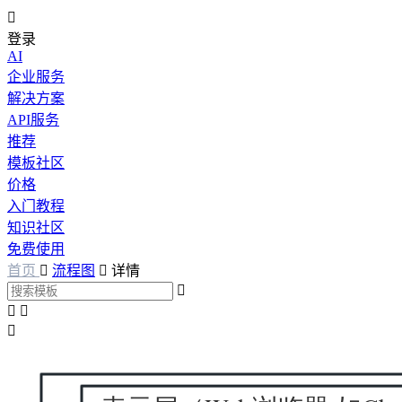

登录
AI
企业服务
解决方案
API服务
推荐
模板社区
价格
入门教程
知识社区
免费使用
首页

流程图

详情



