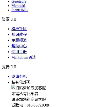
Geogebra
Mermaid
PlantUML
资源


模板社区
知识教程
专题频道
帮助中心
使用手册
Markdown语法
支持


邀请有礼
私有化部署
如需私有化部署
请添加您的专属客服
或致电：010-86393609