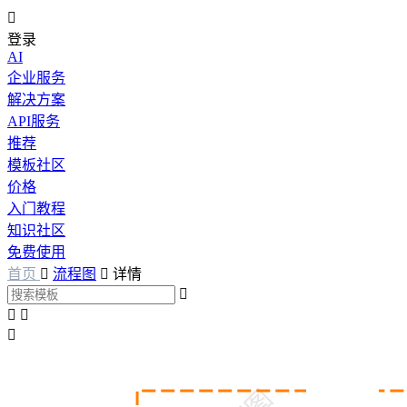

登录
AI
企业服务
解决方案
API服务
推荐
模板社区
价格
入门教程
知识社区
免费使用
首页

流程图

详情



