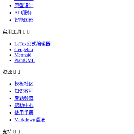
原型设计
API服务
智能图形
实用工具


LaTex公式编辑器
Geogebra
Mermaid
PlantUML
资源


模板社区
知识教程
专题频道
帮助中心
使用手册
Markdown语法
支持

