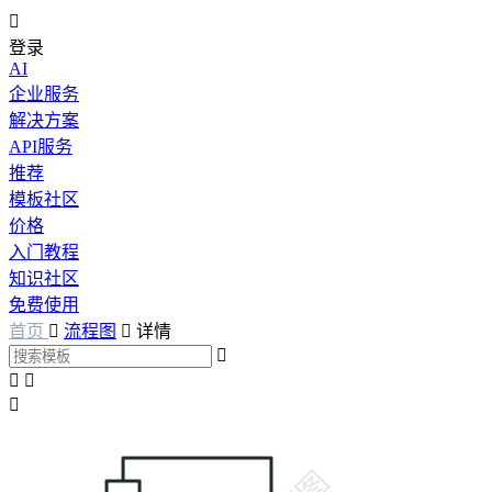

登录
AI
企业服务
解决方案
API服务
推荐
模板社区
价格
入门教程
知识社区
免费使用
首页

流程图

详情



