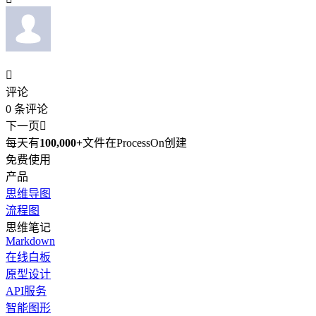

评论
0
条评论
下一页

每天有
100,000+
文件在ProcessOn创建
免费使用
产品
思维导图
流程图
思维笔记
Markdown
在线白板
原型设计
API服务
智能图形