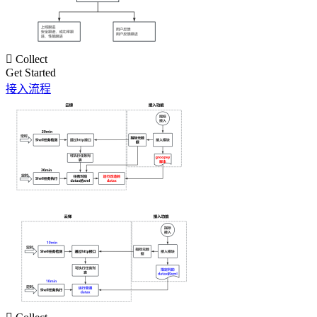

Collect
Get Started
接入流程