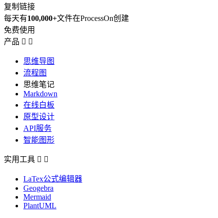
复制链接
每天有
100,000+
文件在ProcessOn创建
免费使用
产品


思维导图
流程图
思维笔记
Markdown
在线白板
原型设计
API服务
智能图形
实用工具


LaTex公式编辑器
Geogebra
Mermaid
PlantUML