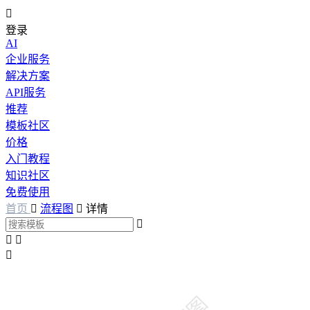

登录
AI
企业服务
解决方案
API服务
推荐
模板社区
价格
入门教程
知识社区
免费使用
首页

流程图

详情



