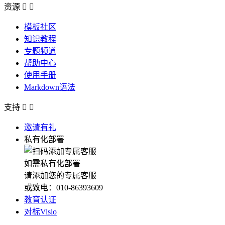
资源


模板社区
知识教程
专题频道
帮助中心
使用手册
Markdown语法
支持


邀请有礼
私有化部署
如需私有化部署
请添加您的专属客服
或致电：010-86393609
教育认证
对标Visio