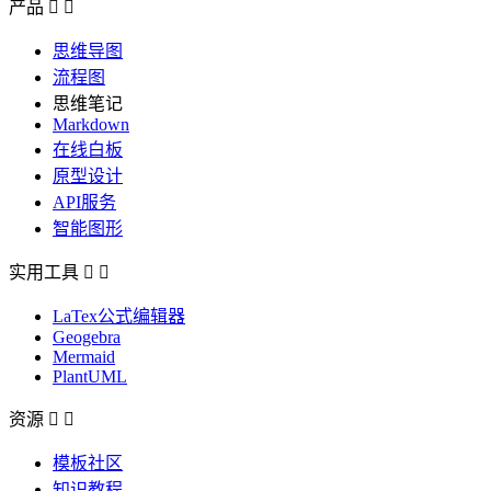
产品


思维导图
流程图
思维笔记
Markdown
在线白板
原型设计
API服务
智能图形
实用工具


LaTex公式编辑器
Geogebra
Mermaid
PlantUML
资源


模板社区
知识教程