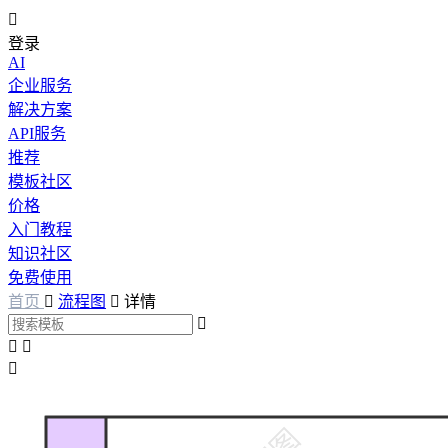

登录
AI
企业服务
解决方案
API服务
推荐
模板社区
价格
入门教程
知识社区
免费使用
首页

流程图

详情



