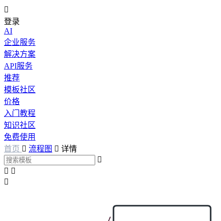

登录
AI
企业服务
解决方案
API服务
推荐
模板社区
价格
入门教程
知识社区
免费使用
首页

流程图

详情



