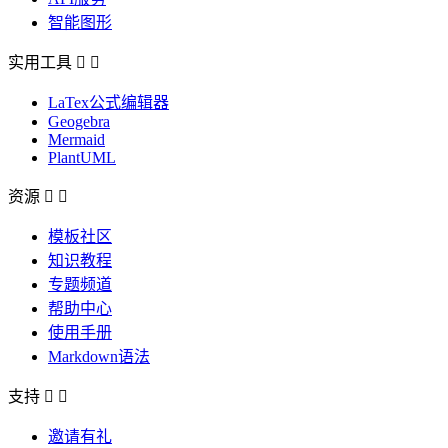
智能图形
实用工具


LaTex公式编辑器
Geogebra
Mermaid
PlantUML
资源


模板社区
知识教程
专题频道
帮助中心
使用手册
Markdown语法
支持


邀请有礼