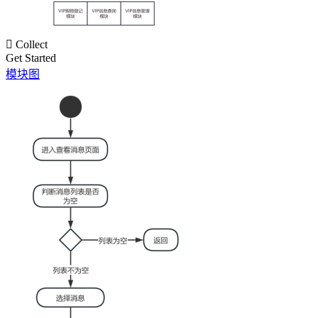

Collect
Get Started
模块图