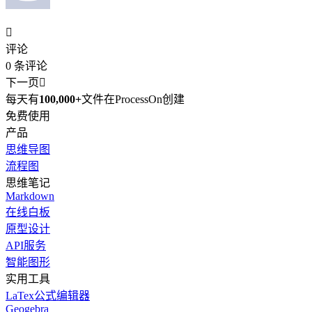

评论
0
条评论
下一页

每天有
100,000+
文件在ProcessOn创建
免费使用
产品
思维导图
流程图
思维笔记
Markdown
在线白板
原型设计
API服务
智能图形
实用工具
LaTex公式编辑器
Geogebra