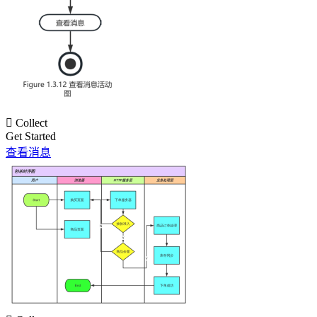

Collect
Get Started
查看消息