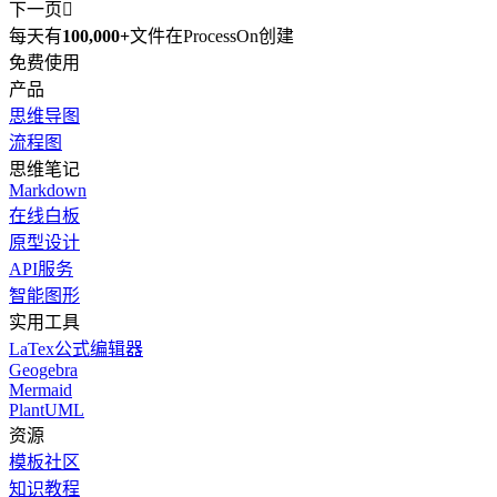
下一页

每天有
100,000+
文件在ProcessOn创建
免费使用
产品
思维导图
流程图
思维笔记
Markdown
在线白板
原型设计
API服务
智能图形
实用工具
LaTex公式编辑器
Geogebra
Mermaid
PlantUML
资源
模板社区
知识教程