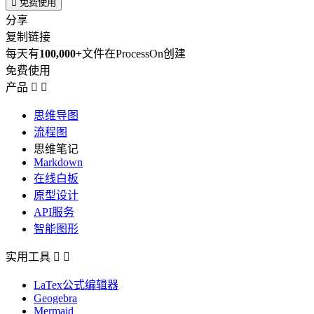

免费使用
分享
复制链接
每天有
100,000+
文件在ProcessOn创建
免费使用
产品


思维导图
流程图
思维笔记
Markdown
在线白板
原型设计
API服务
智能图形
实用工具


LaTex公式编辑器
Geogebra
Mermaid