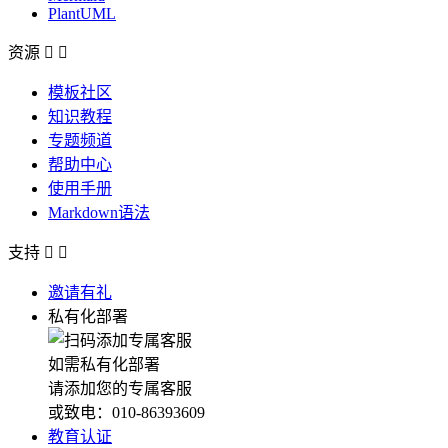
PlantUML
资源


模板社区
知识教程
专题频道
帮助中心
使用手册
Markdown语法
支持


邀请有礼
私有化部署
如需私有化部署
请添加您的专属客服
或致电：010-86393609
教育认证