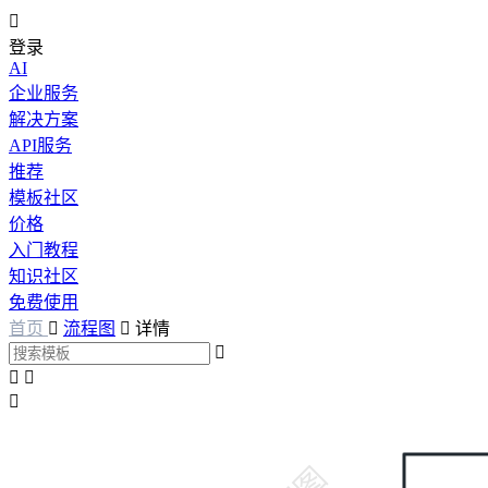

登录
AI
企业服务
解决方案
API服务
推荐
模板社区
价格
入门教程
知识社区
免费使用
首页

流程图

详情



