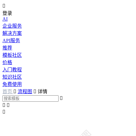

登录
AI
企业服务
解决方案
API服务
推荐
模板社区
价格
入门教程
知识社区
免费使用
首页

流程图

详情



