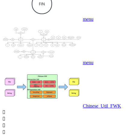
menu
menu
Chinese_Util_FWK



