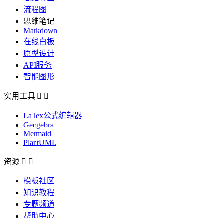
流程图
思维笔记
Markdown
在线白板
原型设计
API服务
智能图形
实用工具


LaTex公式编辑器
Geogebra
Mermaid
PlantUML
资源


模板社区
知识教程
专题频道
帮助中心