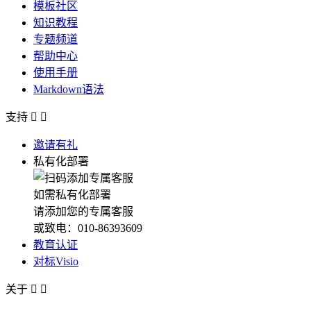
模板社区
知识教程
专题频道
帮助中心
使用手册
Markdown语法
支持


邀请有礼
私有化部署
如需私有化部署
请添加您的专属客服
或致电：010-86393609
教育认证
对标Visio
关于

