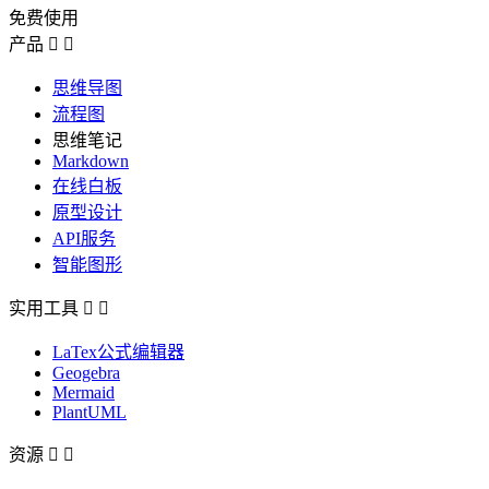
免费使用
产品


思维导图
流程图
思维笔记
Markdown
在线白板
原型设计
API服务
智能图形
实用工具


LaTex公式编辑器
Geogebra
Mermaid
PlantUML
资源

