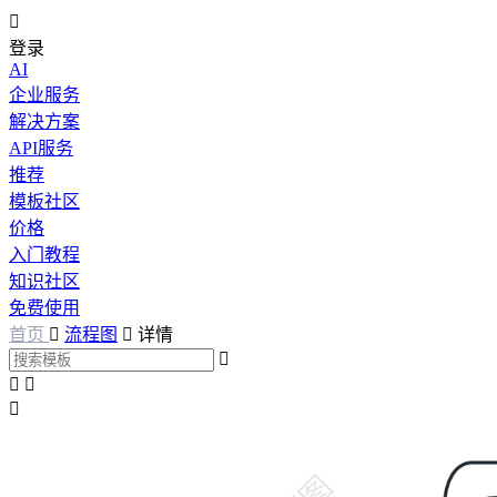

登录
AI
企业服务
解决方案
API服务
推荐
模板社区
价格
入门教程
知识社区
免费使用
首页

流程图

详情



