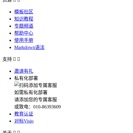
模板社区
知识教程
专题频道
帮助中心
使用手册
Markdown语法
支持


邀请有礼
私有化部署
如需私有化部署
请添加您的专属客服
或致电：010-86393609
教育认证
对标Visio
关于

