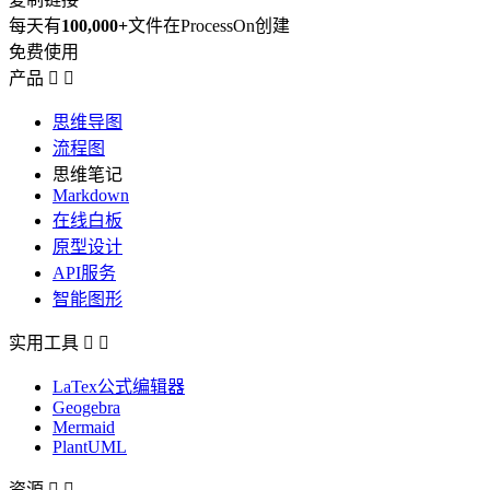
每天有
100,000+
文件在ProcessOn创建
免费使用
产品


思维导图
流程图
思维笔记
Markdown
在线白板
原型设计
API服务
智能图形
实用工具


LaTex公式编辑器
Geogebra
Mermaid
PlantUML
资源

