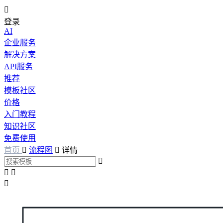

登录
AI
企业服务
解决方案
API服务
推荐
模板社区
价格
入门教程
知识社区
免费使用
首页

流程图

详情



