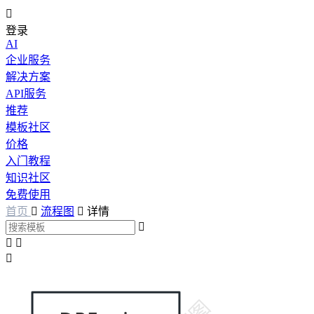

登录
AI
企业服务
解决方案
API服务
推荐
模板社区
价格
入门教程
知识社区
免费使用
首页

流程图

详情



