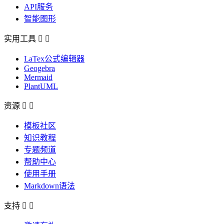
API服务
智能图形
实用工具


LaTex公式编辑器
Geogebra
Mermaid
PlantUML
资源


模板社区
知识教程
专题频道
帮助中心
使用手册
Markdown语法
支持

