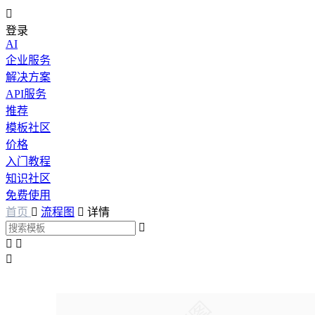

登录
AI
企业服务
解决方案
API服务
推荐
模板社区
价格
入门教程
知识社区
免费使用
首页

流程图

详情



