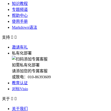
知识教程
专题频道
帮助中心
使用手册
Markdown语法
支持


邀请有礼
私有化部署
如需私有化部署
请添加您的专属客服
或致电：010-86393609
教育认证
对标Visio
关于


关于我们