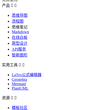
产品


思维导图
流程图
思维笔记
Markdown
在线白板
原型设计
API服务
智能图形
实用工具


LaTex公式编辑器
Geogebra
Mermaid
PlantUML
资源


模板社区