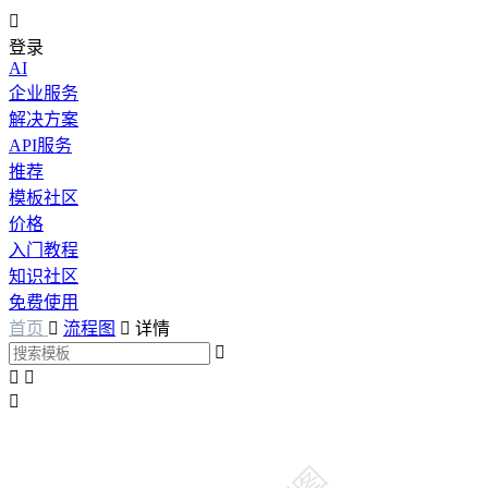

登录
AI
企业服务
解决方案
API服务
推荐
模板社区
价格
入门教程
知识社区
免费使用
首页

流程图

详情



