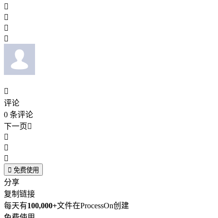





评论
0
条评论
下一页





免费使用
分享
复制链接
每天有
100,000+
文件在ProcessOn创建
免费使用