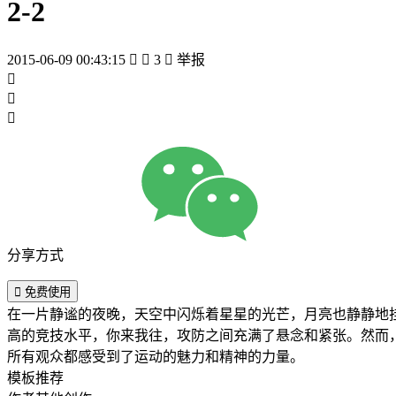
2-2
2015-06-09 00:43:15


3

举报



分享方式

免费使用
在一片静谧的夜晚，天空中闪烁着星星的光芒，月亮也静静地挂
高的竞技水平，你来我往，攻防之间充满了悬念和紧张。然而，
所有观众都感受到了运动的魅力和精神的力量。
模板推荐