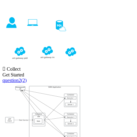

Collect
Get Started
question2(2)