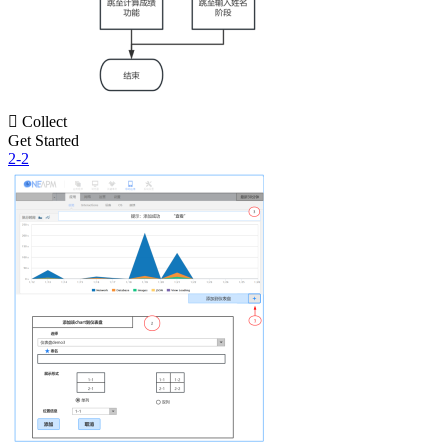

Collect
Get Started
2-2