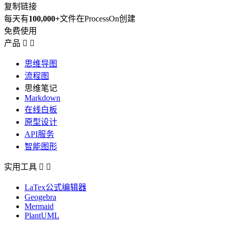
复制链接
每天有
100,000+
文件在ProcessOn创建
免费使用
产品


思维导图
流程图
思维笔记
Markdown
在线白板
原型设计
API服务
智能图形
实用工具


LaTex公式编辑器
Geogebra
Mermaid
PlantUML