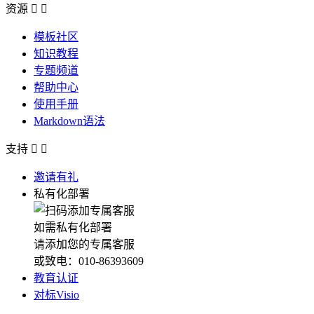
资源


模板社区
知识教程
专题频道
帮助中心
使用手册
Markdown语法
支持


邀请有礼
私有化部署
如需私有化部署
请添加您的专属客服
或致电：010-86393609
教育认证
对标Visio