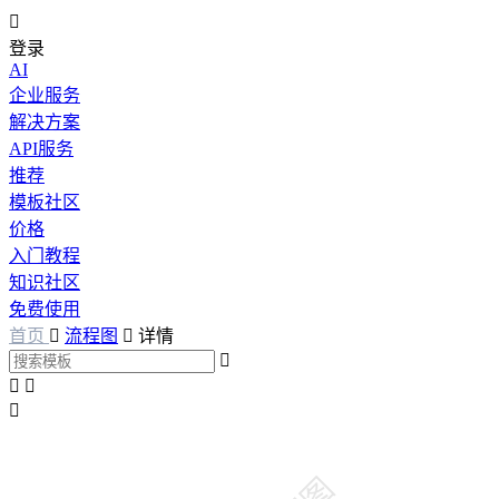

登录
AI
企业服务
解决方案
API服务
推荐
模板社区
价格
入门教程
知识社区
免费使用
首页

流程图

详情



