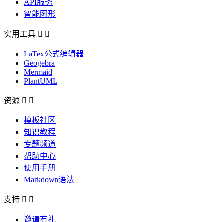
API服务
智能图形
实用工具


LaTex公式编辑器
Geogebra
Mermaid
PlantUML
资源


模板社区
知识教程
专题频道
帮助中心
使用手册
Markdown语法
支持


邀请有礼