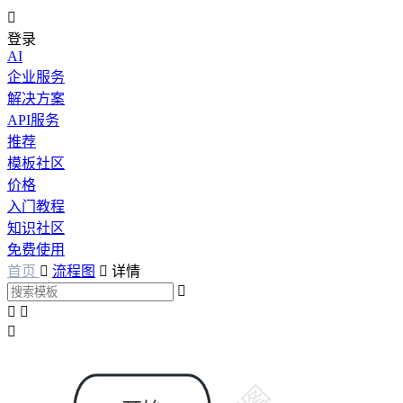

登录
AI
企业服务
解决方案
API服务
推荐
模板社区
价格
入门教程
知识社区
免费使用
首页

流程图

详情



