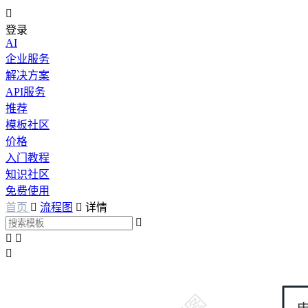

登录
AI
企业服务
解决方案
API服务
推荐
模板社区
价格
入门教程
知识社区
免费使用
首页

流程图

详情



