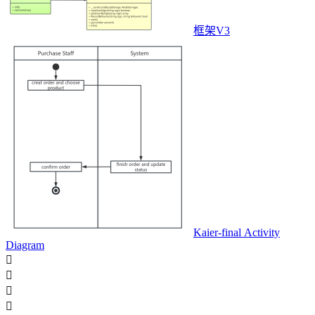
框架V3
Kaier-final Activity
Diagram



