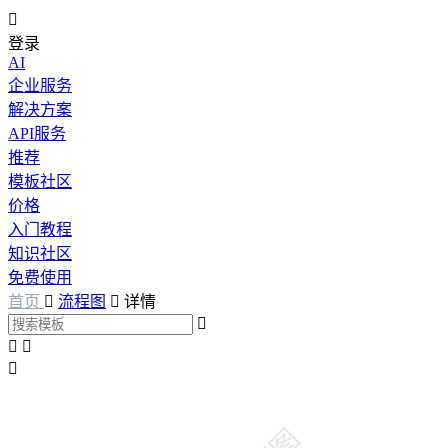

登录
AI
企业服务
解决方案
API服务
推荐
模板社区
价格
入门教程
知识社区
免费使用
首页

流程图

详情



