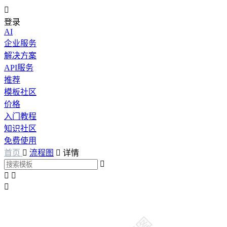

登录
AI
企业服务
解决方案
API服务
推荐
模板社区
价格
入门教程
知识社区
免费使用
首页

流程图

详情



