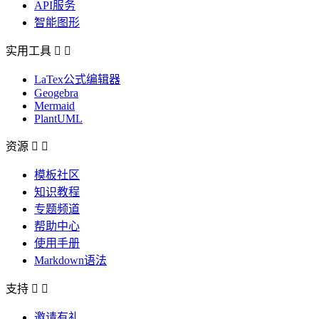
API服务
智能图形
实用工具


LaTex公式编辑器
Geogebra
Mermaid
PlantUML
资源


模板社区
知识教程
专题频道
帮助中心
使用手册
Markdown语法
支持


邀请有礼