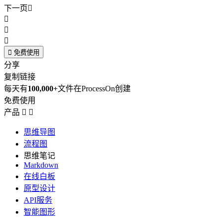
下一页





免费使用
分享
复制链接
每天有
100,000+
文件在ProcessOn创建
免费使用
产品


思维导图
流程图
思维笔记
Markdown
在线白板
原型设计
API服务
智能图形