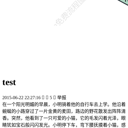
test
2015-06-22 22:27:16


5

举报
在一个阳光明媚的早晨，小明骑着他的自行车去上学。他沿着
蜿蜒的小路穿过了一片金黄的麦田，路边的野花散发出阵阵清
香。突然，他看到了一只可爱的小猫，它的毛发闪着光泽，眼
睛犹如宝石般闪闪发光。小明停下车，弯下腰抚摸着小猫，感