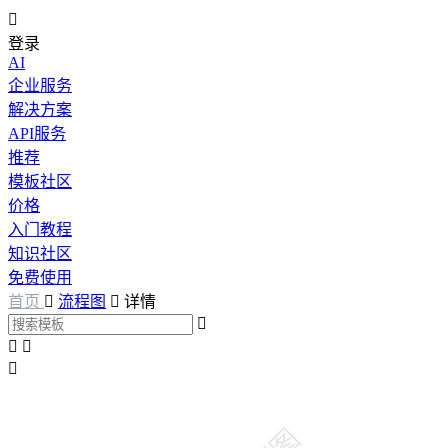

登录
AI
企业服务
解决方案
API服务
推荐
模板社区
价格
入门教程
知识社区
免费使用
首页

流程图

详情



