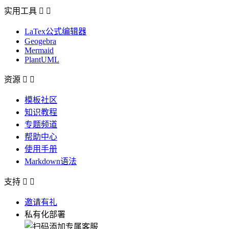
实用工具


LaTex公式编辑器
Geogebra
Mermaid
PlantUML
资源


模板社区
知识教程
专题频道
帮助中心
使用手册
Markdown语法
支持


邀请有礼
私有化部署