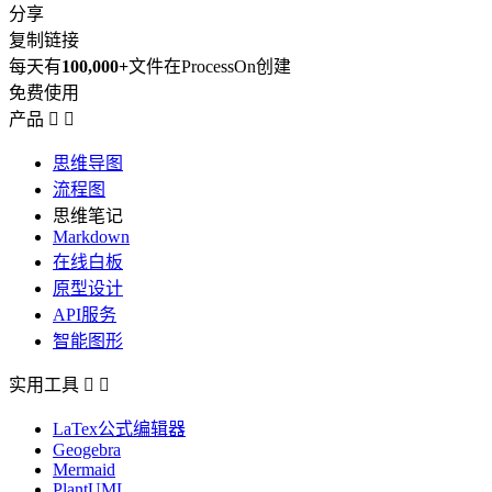
分享
复制链接
每天有
100,000+
文件在ProcessOn创建
免费使用
产品


思维导图
流程图
思维笔记
Markdown
在线白板
原型设计
API服务
智能图形
实用工具


LaTex公式编辑器
Geogebra
Mermaid
PlantUML