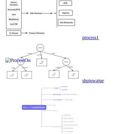
process1
shujuwajue