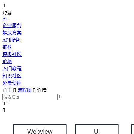

登录
AI
企业服务
解决方案
API服务
推荐
模板社区
价格
入门教程
知识社区
免费使用
首页

流程图

详情



