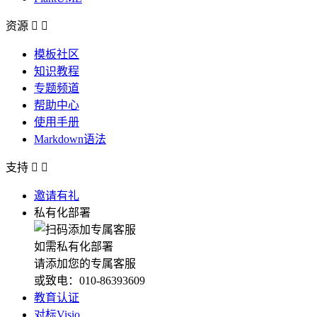
资源


模板社区
知识教程
专题频道
帮助中心
使用手册
Markdown语法
支持


邀请有礼
私有化部署
如需私有化部署
请添加您的专属客服
或致电：010-86393609
教育认证
对标Visio