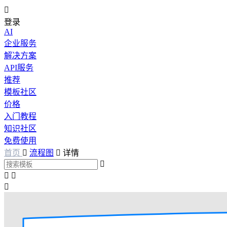

登录
AI
企业服务
解决方案
API服务
推荐
模板社区
价格
入门教程
知识社区
免费使用
首页

流程图

详情



