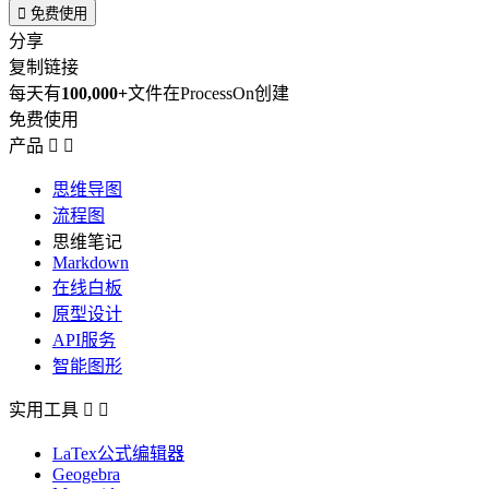

免费使用
分享
复制链接
每天有
100,000+
文件在ProcessOn创建
免费使用
产品


思维导图
流程图
思维笔记
Markdown
在线白板
原型设计
API服务
智能图形
实用工具


LaTex公式编辑器
Geogebra