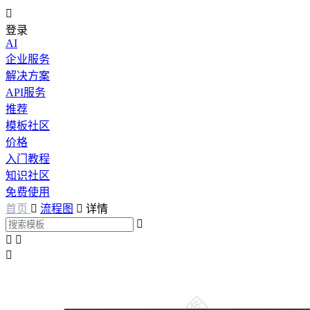

登录
AI
企业服务
解决方案
API服务
推荐
模板社区
价格
入门教程
知识社区
免费使用
首页

流程图

详情



