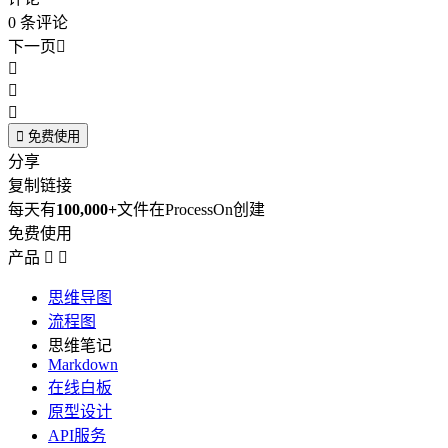
0
条评论
下一页





免费使用
分享
复制链接
每天有
100,000+
文件在ProcessOn创建
免费使用
产品


思维导图
流程图
思维笔记
Markdown
在线白板
原型设计
API服务