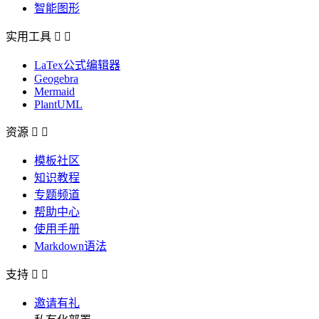
智能图形
实用工具


LaTex公式编辑器
Geogebra
Mermaid
PlantUML
资源


模板社区
知识教程
专题频道
帮助中心
使用手册
Markdown语法
支持


邀请有礼