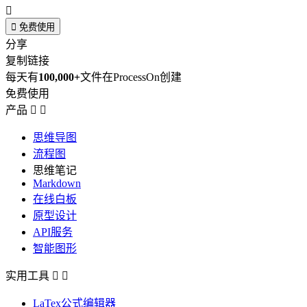


免费使用
分享
复制链接
每天有
100,000+
文件在ProcessOn创建
免费使用
产品


思维导图
流程图
思维笔记
Markdown
在线白板
原型设计
API服务
智能图形
实用工具


LaTex公式编辑器