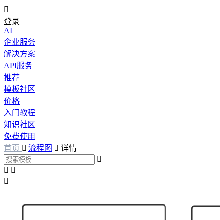

登录
AI
企业服务
解决方案
API服务
推荐
模板社区
价格
入门教程
知识社区
免费使用
首页

流程图

详情



