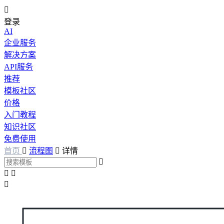

登录
AI
企业服务
解决方案
API服务
推荐
模板社区
价格
入门教程
知识社区
免费使用
首页

流程图

详情



