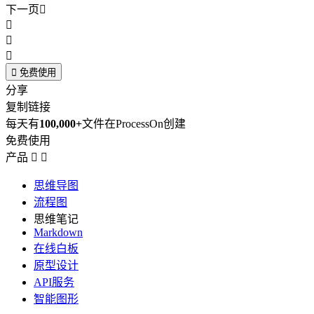
下一页





免费使用
分享
复制链接
每天有
100,000+
文件在ProcessOn创建
免费使用
产品


思维导图
流程图
思维笔记
Markdown
在线白板
原型设计
API服务
智能图形