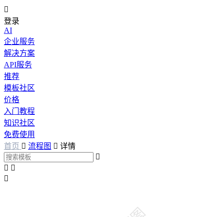

登录
AI
企业服务
解决方案
API服务
推荐
模板社区
价格
入门教程
知识社区
免费使用
首页

流程图

详情



