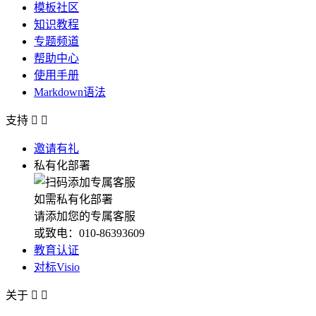
模板社区
知识教程
专题频道
帮助中心
使用手册
Markdown语法
支持


邀请有礼
私有化部署
如需私有化部署
请添加您的专属客服
或致电：010-86393609
教育认证
对标Visio
关于

