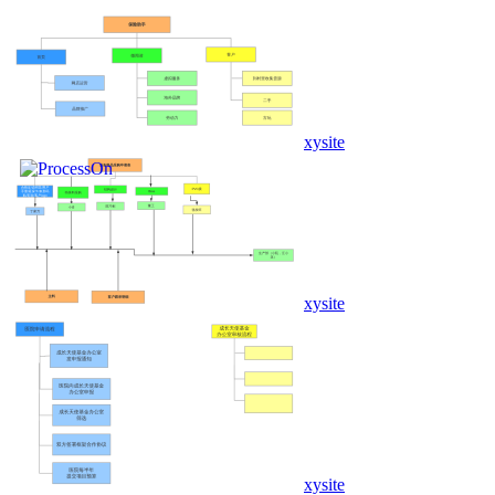
xysite
xysite
xysite