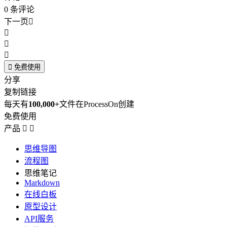
0
条评论
下一页





免费使用
分享
复制链接
每天有
100,000+
文件在ProcessOn创建
免费使用
产品


思维导图
流程图
思维笔记
Markdown
在线白板
原型设计
API服务