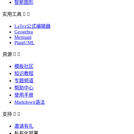
智能图形
实用工具


LaTex公式编辑器
Geogebra
Mermaid
PlantUML
资源


模板社区
知识教程
专题频道
帮助中心
使用手册
Markdown语法
支持


邀请有礼
私有化部署