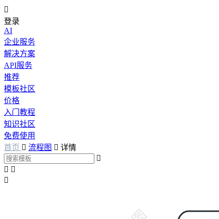

登录
AI
企业服务
解决方案
API服务
推荐
模板社区
价格
入门教程
知识社区
免费使用
首页

流程图

详情



