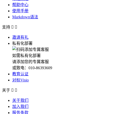
帮助中心
使用手册
Markdown语法
支持


邀请有礼
私有化部署
如需私有化部署
请添加您的专属客服
或致电：010-86393609
教育认证
对标Visio
关于


关于我们
加入我们
服务条款