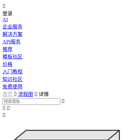

登录
AI
企业服务
解决方案
API服务
推荐
模板社区
价格
入门教程
知识社区
免费使用
首页

流程图

详情



