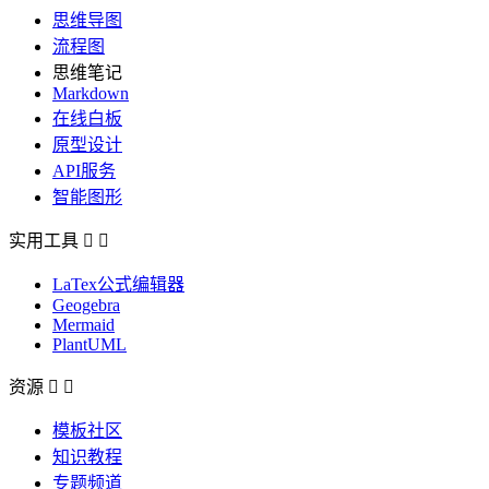
思维导图
流程图
思维笔记
Markdown
在线白板
原型设计
API服务
智能图形
实用工具


LaTex公式编辑器
Geogebra
Mermaid
PlantUML
资源


模板社区
知识教程
专题频道