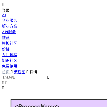

登录
AI
企业服务
解决方案
API服务
推荐
模板社区
价格
入门教程
知识社区
免费使用
首页

流程图

详情



