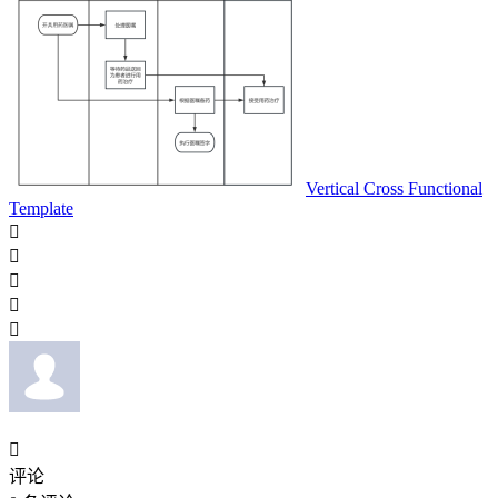
Vertical Cross Functional
Template






评论