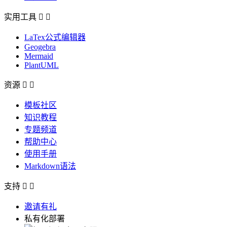
实用工具


LaTex公式编辑器
Geogebra
Mermaid
PlantUML
资源


模板社区
知识教程
专题频道
帮助中心
使用手册
Markdown语法
支持


邀请有礼
私有化部署