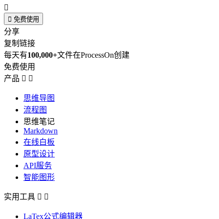


免费使用
分享
复制链接
每天有
100,000+
文件在ProcessOn创建
免费使用
产品


思维导图
流程图
思维笔记
Markdown
在线白板
原型设计
API服务
智能图形
实用工具


LaTex公式编辑器