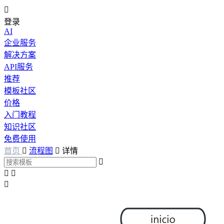

登录
AI
企业服务
解决方案
API服务
推荐
模板社区
价格
入门教程
知识社区
免费使用
首页

流程图

详情



