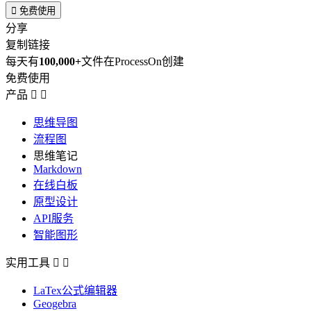

免费使用
分享
复制链接
每天有
100,000+
文件在ProcessOn创建
免费使用
产品


思维导图
流程图
思维笔记
Markdown
在线白板
原型设计
API服务
智能图形
实用工具


LaTex公式编辑器
Geogebra