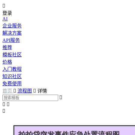

登录
AI
企业服务
解决方案
API服务
推荐
模板社区
价格
入门教程
知识社区
免费使用
首页

流程图

详情



