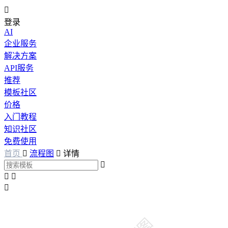

登录
AI
企业服务
解决方案
API服务
推荐
模板社区
价格
入门教程
知识社区
免费使用
首页

流程图

详情



