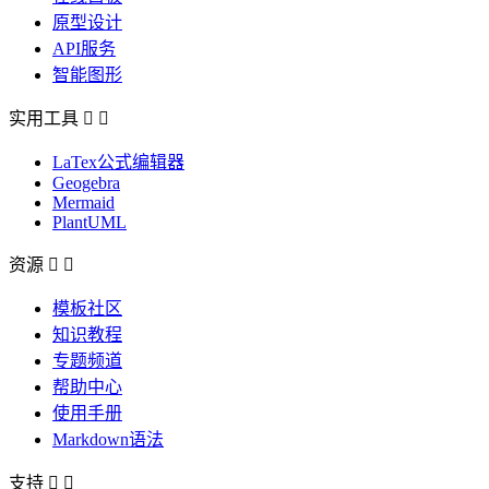
原型设计
API服务
智能图形
实用工具


LaTex公式编辑器
Geogebra
Mermaid
PlantUML
资源


模板社区
知识教程
专题频道
帮助中心
使用手册
Markdown语法
支持

