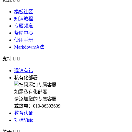
模板社区
知识教程
专题频道
帮助中心
使用手册
Markdown语法
支持


邀请有礼
私有化部署
如需私有化部署
请添加您的专属客服
或致电：010-86393609
教育认证
对标Visio
关于

