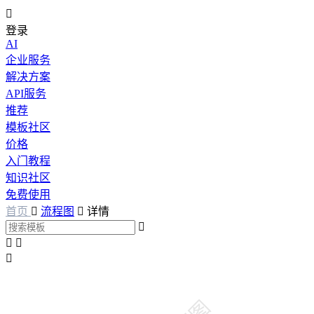

登录
AI
企业服务
解决方案
API服务
推荐
模板社区
价格
入门教程
知识社区
免费使用
首页

流程图

详情



