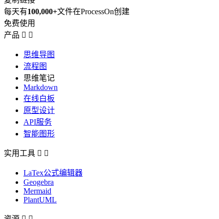
每天有
100,000+
文件在ProcessOn创建
免费使用
产品


思维导图
流程图
思维笔记
Markdown
在线白板
原型设计
API服务
智能图形
实用工具


LaTex公式编辑器
Geogebra
Mermaid
PlantUML
资源

