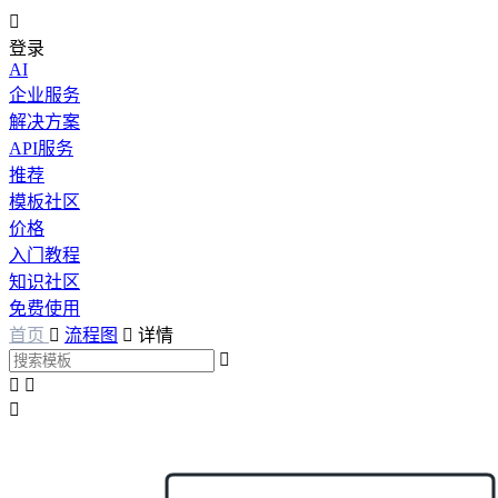

登录
AI
企业服务
解决方案
API服务
推荐
模板社区
价格
入门教程
知识社区
免费使用
首页

流程图

详情



