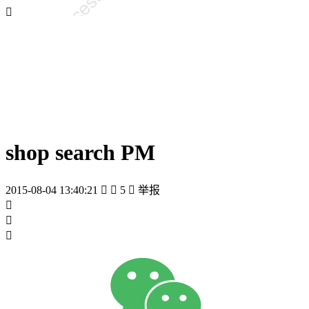

shop search PM
2015-08-04 13:40:21


5

举报


