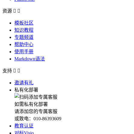
资源


模板社区
知识教程
专题频道
帮助中心
使用手册
Markdown语法
支持


邀请有礼
私有化部署
如需私有化部署
请添加您的专属客服
或致电：010-86393609
教育认证
对标Visio