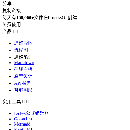
分享
复制链接
每天有
100,000+
文件在ProcessOn创建
免费使用
产品


思维导图
流程图
思维笔记
Markdown
在线白板
原型设计
API服务
智能图形
实用工具


LaTex公式编辑器
Geogebra
Mermaid
PlantUML