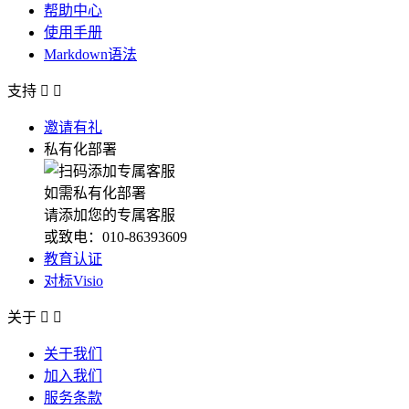
帮助中心
使用手册
Markdown语法
支持


邀请有礼
私有化部署
如需私有化部署
请添加您的专属客服
或致电：010-86393609
教育认证
对标Visio
关于


关于我们
加入我们
服务条款