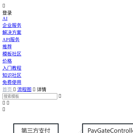

登录
AI
企业服务
解决方案
API服务
推荐
模板社区
价格
入门教程
知识社区
免费使用
首页

流程图

详情



