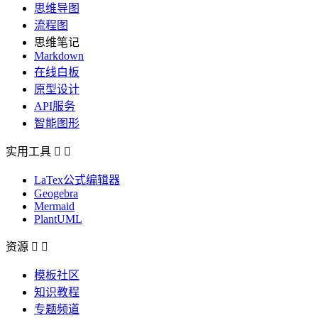
思维导图
流程图
思维笔记
Markdown
在线白板
原型设计
API服务
智能图形
实用工具


LaTex公式编辑器
Geogebra
Mermaid
PlantUML
资源


模板社区
知识教程
专题频道