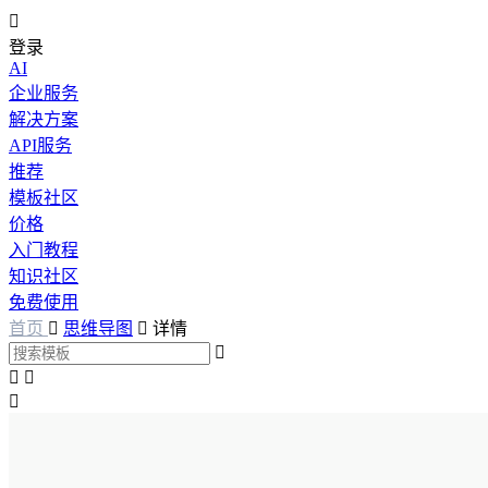

登录
AI
企业服务
解决方案
API服务
推荐
模板社区
价格
入门教程
知识社区
免费使用
首页

思维导图

详情



