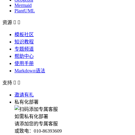
Mermaid
PlantUML
资源


模板社区
知识教程
专题频道
帮助中心
使用手册
Markdown语法
支持


邀请有礼
私有化部署
如需私有化部署
请添加您的专属客服
或致电：010-86393609