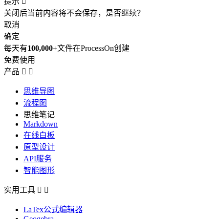
提示

关闭后当前内容将不会保存，是否继续？
取消
确定
每天有
100,000+
文件在ProcessOn创建
免费使用
产品


思维导图
流程图
思维笔记
Markdown
在线白板
原型设计
API服务
智能图形
实用工具


LaTex公式编辑器
Geogebra