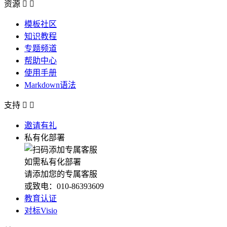
资源


模板社区
知识教程
专题频道
帮助中心
使用手册
Markdown语法
支持


邀请有礼
私有化部署
如需私有化部署
请添加您的专属客服
或致电：010-86393609
教育认证
对标Visio