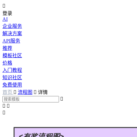

登录
AI
企业服务
解决方案
API服务
推荐
模板社区
价格
入门教程
知识社区
免费使用
首页

流程图

详情



