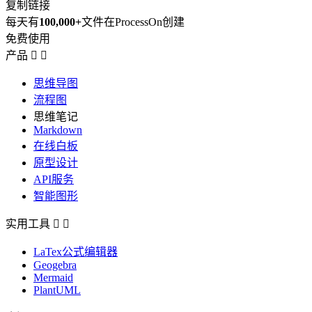
复制链接
每天有
100,000+
文件在ProcessOn创建
免费使用
产品


思维导图
流程图
思维笔记
Markdown
在线白板
原型设计
API服务
智能图形
实用工具


LaTex公式编辑器
Geogebra
Mermaid
PlantUML